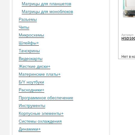
Матрицы для планшетов
Матрицы для моноблоков
Разъемы
Чипы
Микросхемы
Артикул:
HSD100
Шлейфы
+
Тачскрины
Нет в н
Видеокарты
Жесткие диски
+
Материнские платы
+
Б/Y ноутбуки
Расходники
+
Программное обеспечение
Инструменты
Корпусные элементы
+
Системы охлаждения
Динамики
+