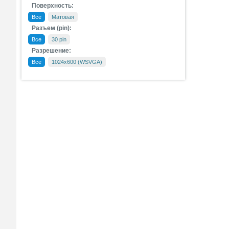
Поверхность:
Все
Матовая
Разъем (pin):
Все
30 pin
Разрешение:
Все
1024х600 (WSVGA)