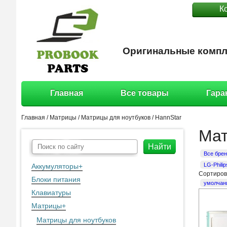
К
Оригинальные компл
Главная
Все товары
Гара
Главная
/
Матрицы
/
Матрицы для ноутбуков
/
HannStar
Мат
Найти
Все бре
LG-Philip
Аккумуляторы
+
Сортиров
Блоки питания
умолчан
Клавиатуры
Матрицы
+
Матрицы для ноутбуков