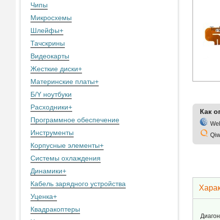
Чипы
Микросхемы
Шлейфы
+
Тачскрины
Видеокарты
Жесткие диски
+
Материнские платы
+
Б/Y ноутбуки
Расходники
+
Как о
Программное обеспечение
We
Инструменты
Qiw
Корпусные элементы
+
Системы охлаждения
Динамики
+
Кабель зарядного устройства
Харак
Уценка
+
Квадракоптеры
Диагон