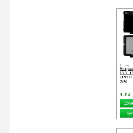
Артикул:
Матриц
13.3" 1
LTN133
(GA)
4 350