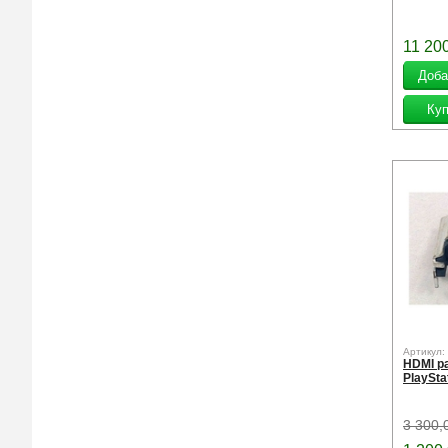
11 20
Артикул:
HDMI р
PlaySta
3 300,