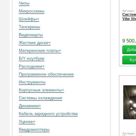
Чипы
Микросхемы
Артикул:
Систем
Шлейфы
+
Vibe Sh
Тачскрины
Видеокарты
9 500
Жесткие диски
+
Материнские платы
+
Б/Y ноутбуки
Расходники
+
Программное обеспечение
Инструменты
Корпусные элементы
+
Системы охлаждения
Динамики
+
Кабель зарядного устройства
Уценка
+
Квадракоптеры
Артикул: