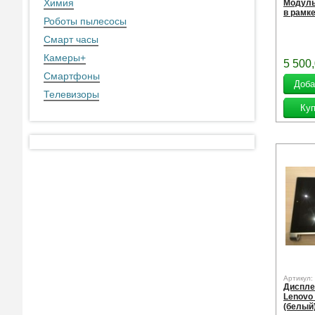
Химия
Модуль
в рамк
Роботы пылесосы
Смарт часы
Камеры
+
5 500
Смартфоны
Телевизоры
Артикул:
Диспле
Lenovo 
(белый