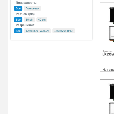
Поверхность:
Все
Глянцевая
Разъем (pin):
Все
30 pin
40 pin
Разрешение:
Все
1280x800 (WXGA)
1366x768 (HD)
Артикул:
LP133W
Нет в н