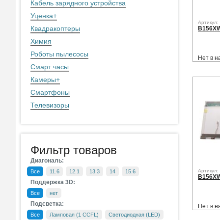
Кабель зарядного устройства
Уценка
+
Артикул:
Квадракоптеры
B156XW
Химия
Роботы пылесосы
Нет в н
Смарт часы
Камеры
+
Смартфоны
Телевизоры
Фильтр товаров
Диагональ:
Артикул:
Все
11.6
12.1
13.3
14
15.6
B156XW
Поддержка 3D:
Все
нет
Подсветка:
Нет в н
Все
Ламповая (1 CCFL)
Светодиодная (LED)