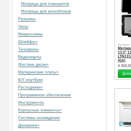
Матрицы для планшетов
Матрицы для моноблоков
Разъемы
Чипы
Микросхемы
Шлейфы
+
Артикул:
Матриц
Тачскрины
13.3" 1
Видеокарты
LTN133
(GA)
Жесткие диски
+
4 350,0
Материнские платы
+
Б/Y ноутбуки
Расходники
+
Программное обеспечение
Инструменты
Корпусные элементы
+
Системы охлаждения
Динамики
+