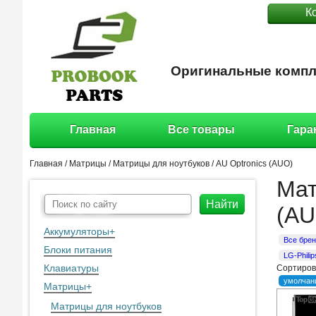
К
Оригинальные компл
Главная
Все товары
Гара
Главная
/
Матрицы
/
Матрицы для ноутбуков
/
AU Optronics (AUO)
Мат
Найти
(AU
Аккумуляторы
+
Все бре
Блоки питания
LG-Philip
Клавиатуры
Сортиров
умолчан
Матрицы
+
Матрицы для ноутбуков