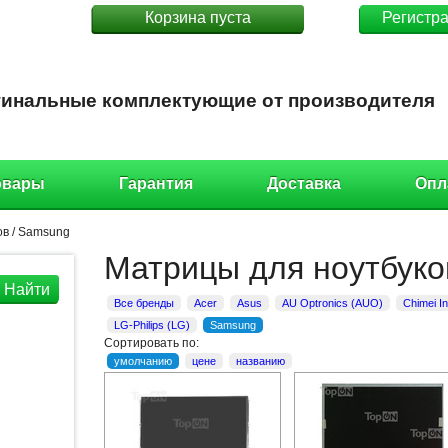
Корзина пуста
Регистр
инальные комплектующие от производителя
овары
Гарантия
Доставка
Опл
ов
/
Samsung
Матрицы для ноутбук
Найти
Все бренды
Acer
Asus
AU Optronics (AUO)
Chimei I
LG-Philips (LG)
Samsung
Сортировать по:
умолчанию
цене
названию