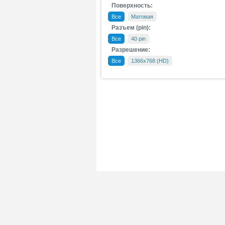
Поверхность:
Все
Матовая
Разъем (pin):
Все
40 pin
Разрешение:
Все
1366x768 (HD)
Главная
Все т
Любые спо