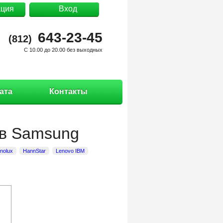
ация
Вход
643-23-45
(812)
C 10.00 до 20.00 без выходных
ата
Контакты
ов Samsung
nnolux
HannStar
Lenovo IBM